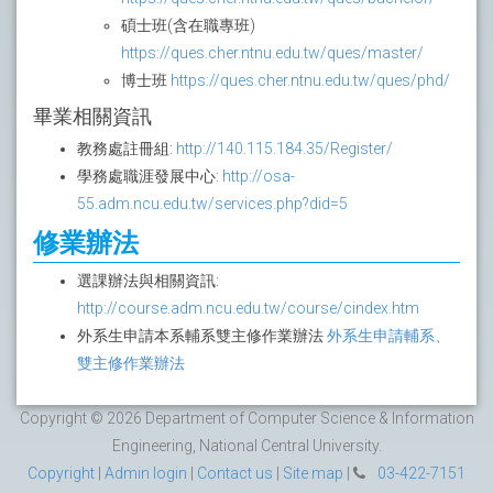
碩士班(含在職專班)
https://ques.cher.ntnu.edu.tw/ques/master/
博士班
https://ques.cher.ntnu.edu.tw/ques/phd/
畢業相關資訊
教務處註冊組:
http://140.115.184.35/Register/
學務處職涯發展中心:
http://osa-
55.adm.ncu.edu.tw/services.php?did=5
修業辦法
選課辦法與相關資訊:
http://course.adm.ncu.edu.tw/course/cindex.htm
外系生申請本系輔系雙主修作業辦法
外系生申請輔系、
雙主修作業辦法
Copyright © 2026 Department of Computer Science & Information
Engineering, National Central University.
Copyright
|
Admin login
|
Contact us
|
Site map
|
03-422-7151