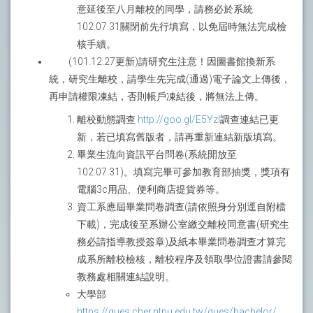
意延後至八月離校的同學，請務必於系統
102.07.31關閉前先行填寫，以免屆時無法完成檢
核手續。
(101.12.27更新)請研究生注意！因圖書館換新系
統，研究生離校，請學生先完成(通過)電子論文上傳後，
再申請權限凍結，否則帳戶凍結後，將無法上傳。
離校動態調查
http://goo.gl/E5Yzl
調查連結已更
新，若已填寫舊版者，請再重新連結新版填寫。
畢業生流向資訊平台問卷(系統開放至
102.07.31)。填寫完畢可參加教育部抽獎，獎項有
電腦3c用品、便利商店提貨券等。
資工系應屆畢業問卷調查(請依照身分別逕自附檔
下載)，完成後至系辦公室繳交離校同意書(研究生
務必請指導教授簽章)及紙本畢業問卷調查才算完
成系所離校檢核，離校程序及領取學位證書請參閱
教務處相關連結說明。
大學部
https://ques.cher.ntnu.edu.tw/ques/bachelor/