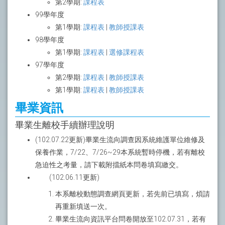
第2學期:
課程表
99學年度
第1學期:
課程表
|
教師授課表
98學年度
第1學期:
課程表
|
選修課程表
97學年度
第2學期:
課程表
|
教師授課表
第1學期:
課程表
|
教師授課表
畢業資訊
畢業生離校手續辦理說明
(102.07.22更新)畢業生流向調查因系統維護單位維修及
保養作業，7/22、7/26~29本系統暫時停機，若有離校
急迫性之考量，請下載附擋紙本問卷填寫繳交。
(102.06.11更新)
本系離校動態調查網頁更新，若先前已填寫，煩請
再重新填送一次。
畢業生流向資訊平台問卷開放至102.07.31，若有